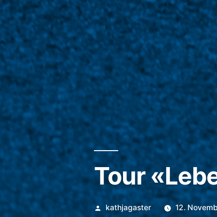
Tour «Lebe
Veröffentlicht
kathjagaster
12. Novem