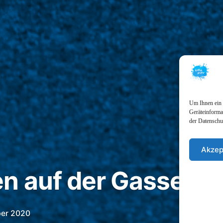
Um Ihnen ein 
Geräteinformat
der Datenschu
Akzep
n auf der Gasse» Z
ber 2020