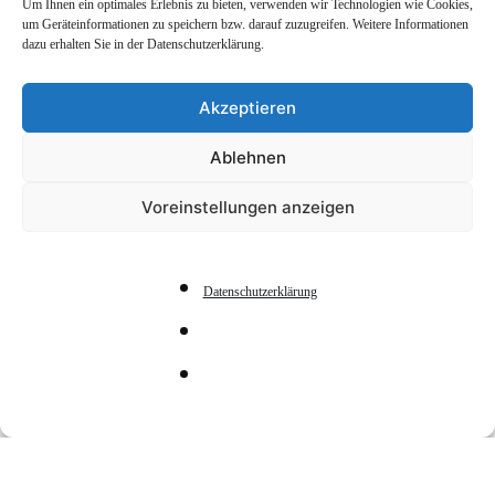
Um Ihnen ein optimales Erlebnis zu bieten, verwenden wir Technologien wie Cookies,
um Geräteinformationen zu speichern bzw. darauf zuzugreifen. Weitere Informationen
dazu erhalten Sie in der Datenschutzerklärung.
Hilfe?!
Akzeptieren
Ablehnen
Brauchst du dringend Hilfe und kannst dich
Voreinstellungen anzeigen
an niemanden vor Ort wenden? Dann gibt es
für dich verschiedene Möglichkeiten.
Datenschutzerklärung
147.ch
– Beratung für Kinder und
Jugendliche, vertraulich, kostenlos und
rund um die Uhr; auf unterschiedlichen