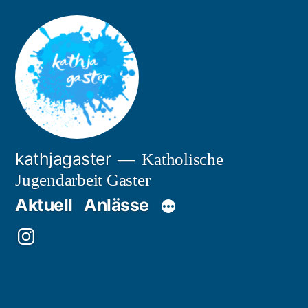
Zum
Inhalt
springen
kathjagaster
Katholische
Jugendarbeit Gaster
Aktuell
Anlässe
Besuche
uns
auf