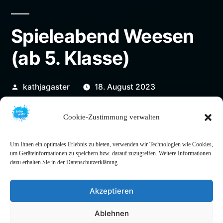
Spieleabend Weesen
(ab 5. Klasse)
Veröffentlicht
kathjagaster
18. August 2023
von
Cookie-Zustimmung verwalten
Um Ihnen ein optimales Erlebnis zu bieten, verwenden wir Technologien wie Cookies,
um Geräteinformationen zu speichern bzw. darauf zuzugreifen. Weitere Informationen
dazu erhalten Sie in der Datenschutzerklärung.
Akzeptieren
Ablehnen