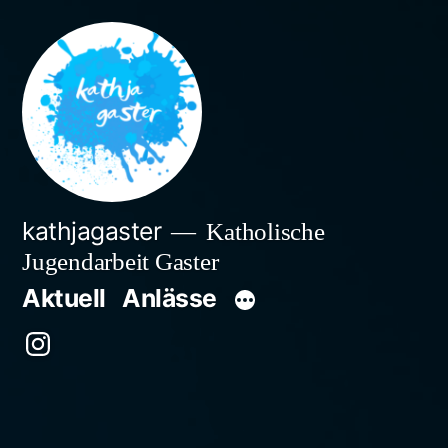
Zum
Inhalt
springen
kathjagaster
Katholische
Jugendarbeit Gaster
Aktuell
Anlässe
Besuche
uns
auf