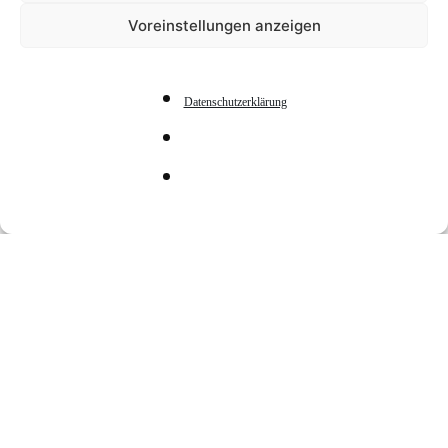
Voreinstellungen anzeigen
Datenschutzerklärung
Spieleabend Weesen
(ab 5. Klasse)
DATE
10 Nov. 2023