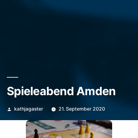
Spieleabend Amden
Veröffentlicht
kathjagaster
21. September 2020
von