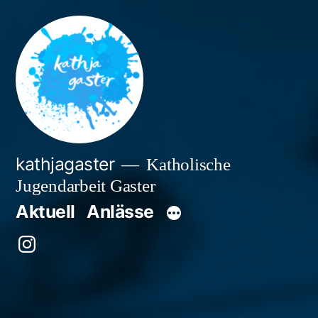
Zum
Inhalt
springen
kathjagaster
Katholische
Jugendarbeit Gaster
Aktuell
Anlässe
Besuche
uns
auf