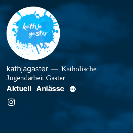
Zum
Inhalt
springen
kathjagaster
Katholische
Jugendarbeit Gaster
Aktuell
Anlässe
Besuche
uns
auf