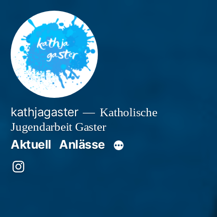
Zum
Inhalt
springen
kathjagaster
Katholische
Jugendarbeit Gaster
Aktuell
Anlässe
Besuche
uns
auf