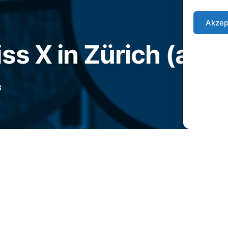
Akzep
ss X in Zürich (ab 
3