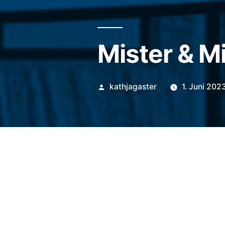
Mister & Mi
Veröffentlicht
kathjagaster
1. Juni 202
von