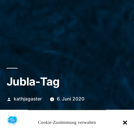
Jubla-Tag
Veröffentlicht
kathjagaster
6. Juni 2020
von
Cookie-Zustimmung verwalten