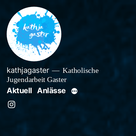
Zum
Inhalt
springen
kathjagaster
Katholische
Jugendarbeit Gaster
Aktuell
Anlässe
Besuche
uns
auf