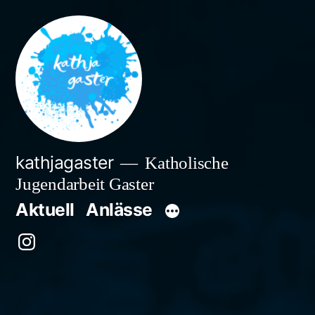
Zum
Inhalt
springen
kathjagaster
Katholische
Jugendarbeit Gaster
Aktuell
Anlässe
Besuche
uns
auf