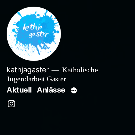
Zum
Inhalt
springen
kathjagaster
Katholische
Jugendarbeit Gaster
Aktuell
Anlässe
Besuche
uns
auf