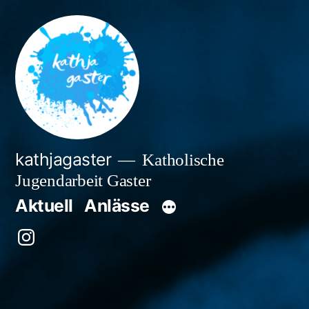
Zum
Inhalt
springen
kathjagaster
Katholische
Jugendarbeit Gaster
Aktuell
Anlässe
Besuche
uns
auf