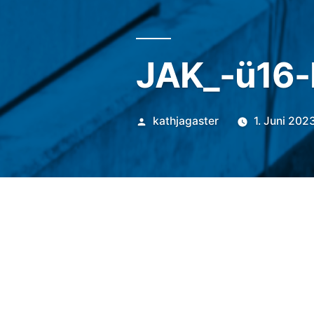
JAK_-ü16-L
Veröffentlicht
kathjagaster
1. Juni 202
von