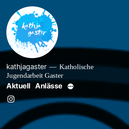
Zum
Inhalt
springen
kathjagaster
Katholische
Jugendarbeit Gaster
Aktuell
Anlässe
Besuche
uns
auf