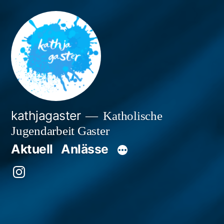
Zum
Inhalt
springen
kathjagaster
Katholische
Jugendarbeit Gaster
Aktuell
Anlässe
Besuche
uns
auf