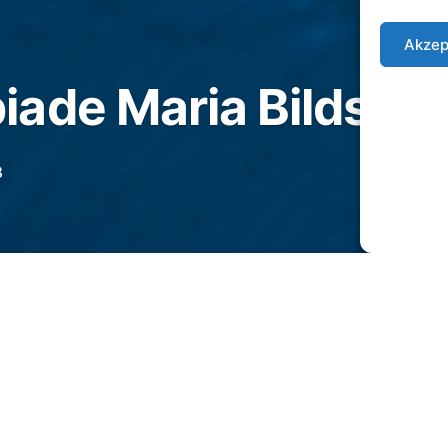
Akzep
ade Maria Bildstei
3