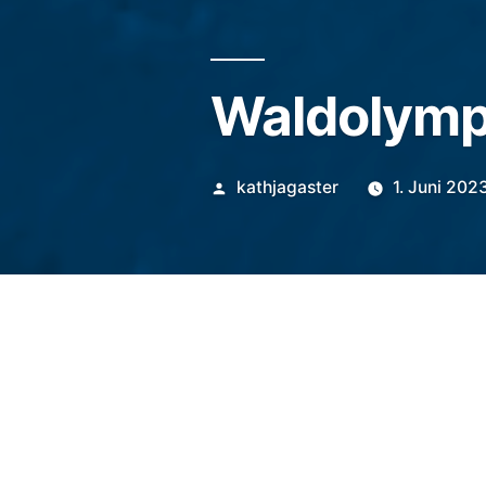
Waldolympi
Veröffentlicht
kathjagaster
1. Juni 202
von